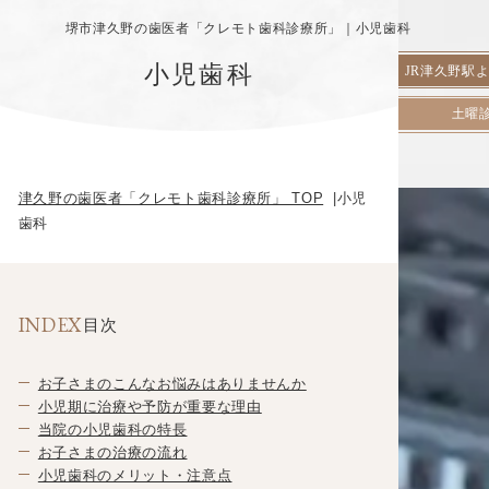
堺市津久野の歯医者「クレモト歯科診療所」｜小児歯科
小児歯科
JR津久野駅
土曜
津久野の歯医者「クレモト歯科診療所」 TOP
小児
歯科
INDEX
目次
お子さまのこんなお悩みはありませんか
小児期に治療や予防が重要な理由
当院の小児歯科の特長
お子さまの治療の流れ
小児歯科のメリット・注意点