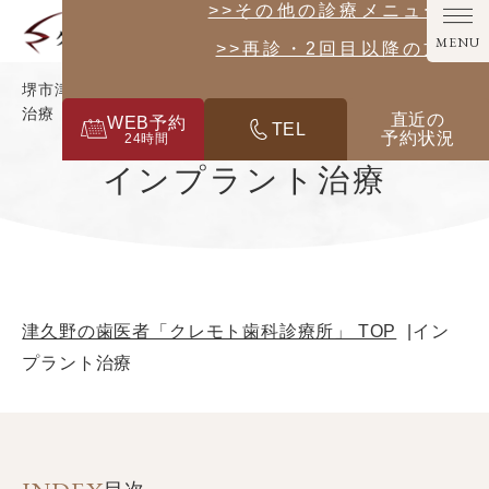
>>その他の診療メニューはこ
MENU
>>再診・2回目以降の方は
堺市津久野の歯医者「クレモト歯科診療所」｜インプラント
治療
直近の
WEB予約
TEL
予約状況
24
時間
インプラント治療
津久野の歯医者「クレモト歯科診療所」 TOP
イン
プラント治療