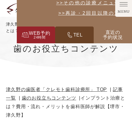
>>その他の診療メニューはこ
MENU
>>再診・2回目以降の方は
津久野の歯医者「クレモト歯科診療所」｜インプラント治療
とは？費用・流れ・メリットを歯科医師が解説【堺市・津久
直近の
WEB予約
TEL
予約状況
野】
24
時間
歯のお役立ちコンテンツ
津久野の歯医者「クレモト歯科診療所」 TOP
記事
一覧
歯のお役立ちコンテンツ
インプラント治療と
は？費用・流れ・メリットを歯科医師が解説【堺市・
津久野】