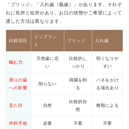
「ブリッジ」「入れ歯（義歯）」があります。それぞ
れに長所と短所があり、お口の状態やご希望によって
適した方法は異なります。
インプラン
比較項目
ブリッジ
入れ歯
ト
天然歯に近
比較的し
弱くなりや
噛む力
い
っかり
すい
周りの歯
両隣を削
バネをかけ
削らない
への影響
る
る場合あり
比較的自
見た目
自然
種類による
然
外科手術
必要
不要
不要