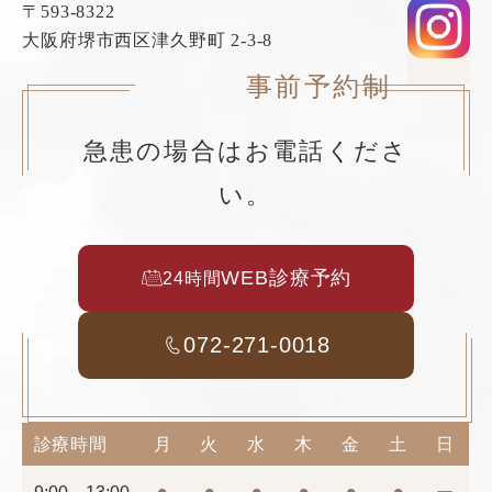
〒593-8322
大阪府堺市西区津久野町 2-3-8
事前予約制
急患の場合はお電話くださ
い。
WEB診療予約
24時間
072-271-0018
診療時間
月
火
水
木
金
土
日